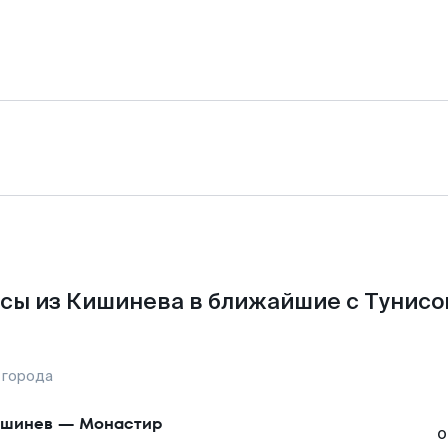
сы из Кишинева в ближайшие с Тунисо
 города
ишинев
—
Монастир
о