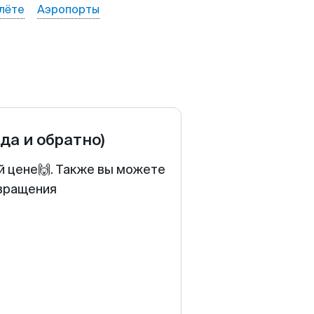
лёте
Аэропорты
уда и обратно)
й цене🙌. Также вы можете
звращения