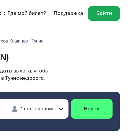
Где мой билет?
Поддержка
Войти
сов Кишинев - Тунис
N)
 даты вылета, чтобы
в Тунис недорого.
Найти