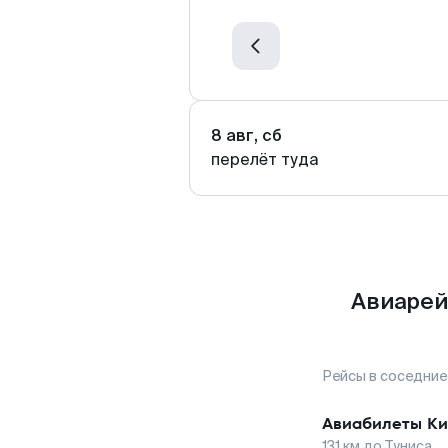
8 авг, сб
перелёт туда
Авиарей
Рейсы в соседние
Авиабилеты
К
131
км до
Туниса