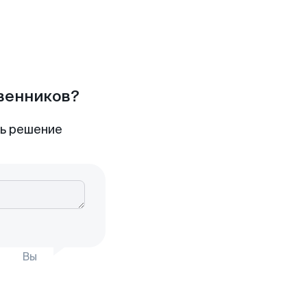
твенников?
ть решение
Вы