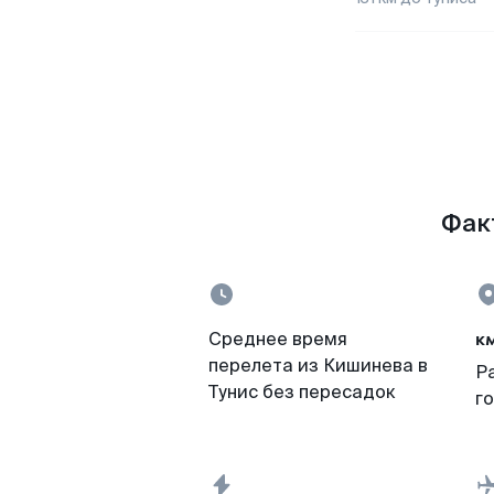
Факт
к
Среднее время
перелета из Кишинева в
Р
Тунис без пересадок
г