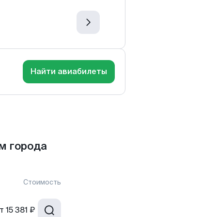
Найти авиабилеты
м города
Стоимость
т
15 381 ₽