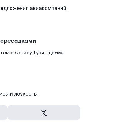
редложения авиакомпаний,
.
 пересадками
том в страну Тунис двумя
йсы и лоукосты.