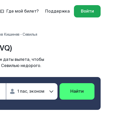
Где мой билет?
Поддержка
Войти
в Кишинев - Севилья
VQ)
н даты вылета, чтобы
в Севилью недорого.
Найти