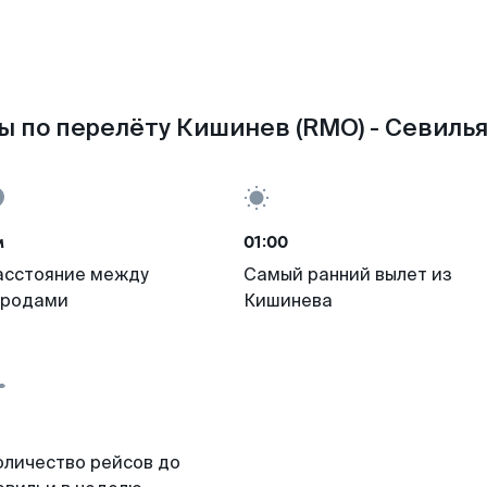
 по перелёту Кишинев (RMO) - Севилья
м
01:00
асстояние между
Самый ранний вылет из
ородами
Кишинева
оличество рейсов до