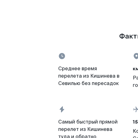
Факты
к
Среднее время
перелета из Кишинева в
Р
Севилью без пересадок
г
15
Самый быстрый прямой
перелет из Кишинева
К
туда и обратно,