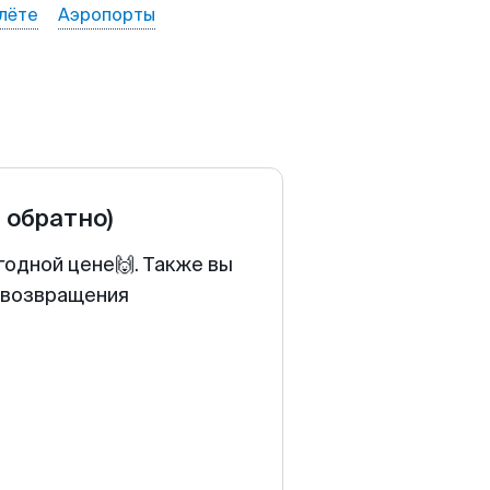
лёте
Аэропорты
и обратно)
годной цене🙌. Также вы
у возвращения