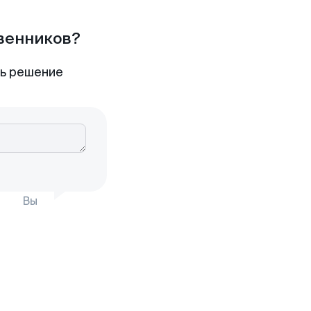
твенников?
ть решение
Вы