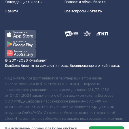
Конфиденциальность
Возврат и обмен билета
Оферта
Все вопросы и ответы
©
2011–2026
Купибилет
Дешёвые билеты на самолёт и поезд, бронирование и онлайн-заказ
Ж/Д билеты предоставляются партнёрами, в том числе
с использованием веб-системы ООО «РЖД – Цифровые
пассажирские решения» на основании договора № ЦПР-1282
от 04.04.2024 заключенного с Поставщиком услуг и Договора
ООО «РЖД-Цифровые пассажирские решения» c АО «ФПК»
№ ФПК-22-316 от 27.12.2022 г. Сайт не является официальным
ресурсом ОАО «РЖД». Стоимость билетов включает сервисный
сбор. Итоговая цена отображена на экране подтверждения покупки.
По вопросам рассмотрения обращений, жалоб, претензий граждан
Мы используем cookies для более удобной