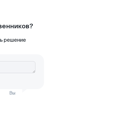
твенников?
ть решение
Вы