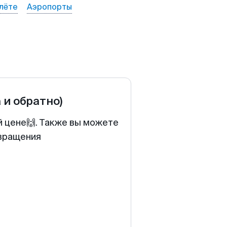
лёте
Аэропорты
 и обратно)
й цене🙌. Также вы можете
звращения