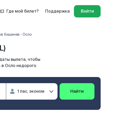
Где мой билет?
Поддержка
Войти
ов Кишинев - Осло
L)
даты вылета, чтобы
 в Осло недорого.
Найти