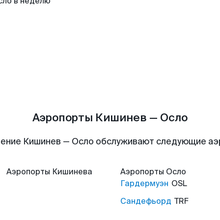
сло в неделю
Аэропорты Кишинев — Осло
ение Кишинев — Осло обслуживают следующие а
Аэропорты
Кишинева
Аэропорты
Осло
Гардермуэн
OSL
Сандефьорд
TRF