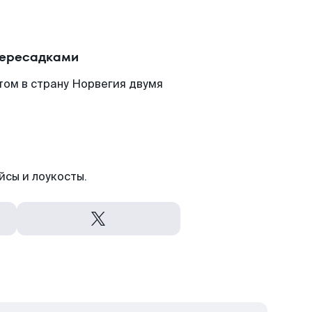
пересадками
том в страну Норвегия двумя
йсы и лоукосты.