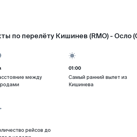
ты по перелёту Кишинев (RMO) - Осло (
м
01:00
асстояние между
Самый ранний вылет из
ородами
Кишинева
оличество рейсов до