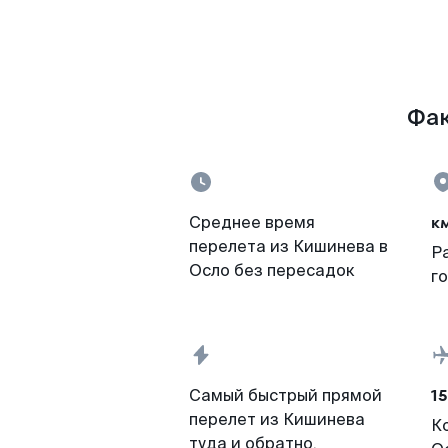
Фак
к
Среднее время
перелета из Кишинева в
Р
Осло без пересадок
г
15
Самый быстрый прямой
перелет из Кишинева
К
туда и обратно,