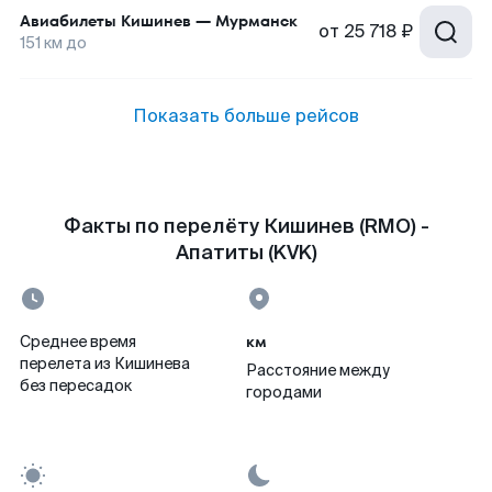
Авиабилеты
Кишинев
—
Мурманск
от
25 718 ₽
151
км до
Показать больше рейсов
Факты по перелёту Кишинев (RMO) -
Апатиты (KVK)
км
Среднее время
перелета из Кишинева
Расстояние между
без пересадок
городами