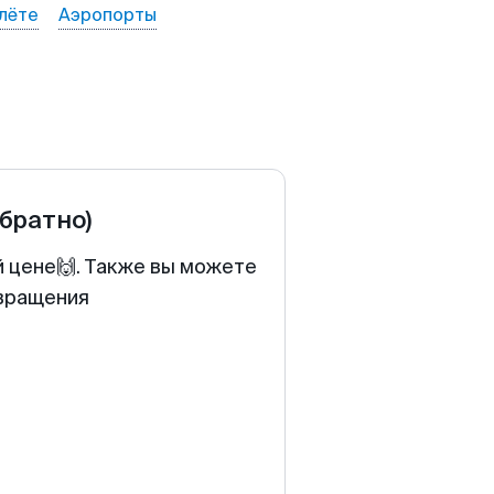
лёте
Аэропорты
обратно)
й цене🙌. Также вы можете
звращения