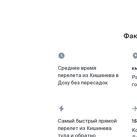
Фак
к
Среднее время
перелета из Кишинева в
Р
Доху без пересадок
г
15
Самый быстрый прямой
перелет из Кишинева
К
туда и обратно,