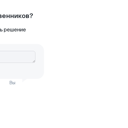
твенников?
ть решение
Вы