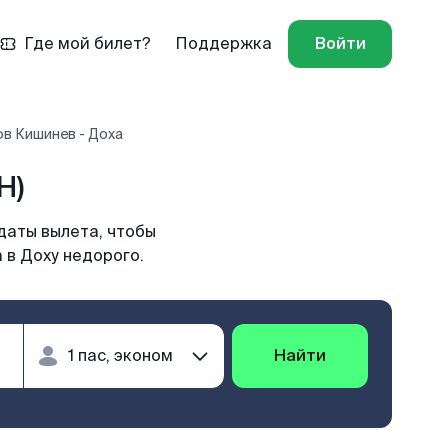
Где мой билет?
Поддержка
Войти
в Кишинев - Доха
H)
даты вылета, чтобы
 в Доху недорого.
Найти