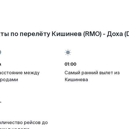
ты по перелёту Кишинев (RMO) - Доха (
м
01:00
асстояние между
Самый ранний вылет из
ородами
Кишинева
оличество рейсов до