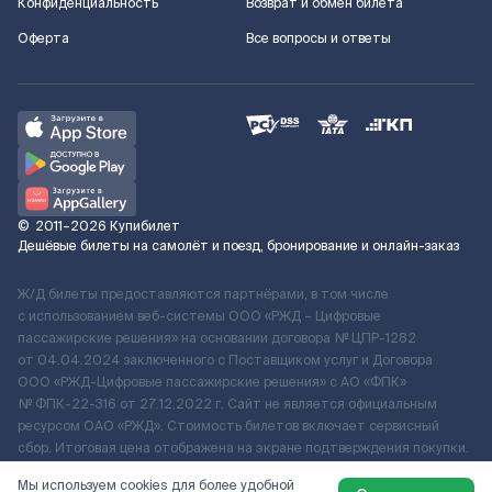
Конфиденциальность
Возврат и обмен билета
Оферта
Все вопросы и ответы
©
2011–2026
Купибилет
Дешёвые билеты на самолёт и поезд, бронирование и онлайн-заказ
Ж/Д билеты предоставляются партнёрами, в том числе
с использованием веб-системы ООО «РЖД – Цифровые
пассажирские решения» на основании договора № ЦПР-1282
от 04.04.2024 заключенного с Поставщиком услуг и Договора
ООО «РЖД-Цифровые пассажирские решения» c АО «ФПК»
№ ФПК-22-316 от 27.12.2022 г. Сайт не является официальным
ресурсом ОАО «РЖД». Стоимость билетов включает сервисный
сбор. Итоговая цена отображена на экране подтверждения покупки.
По вопросам рассмотрения обращений, жалоб, претензий граждан
Мы используем cookies для более удобной