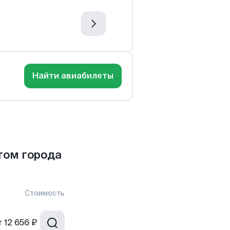
Найти авиабилеты
том города
Стоимость
т
12 656 ₽