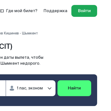
Где мой билет?
Поддержка
Войти
ов Кишинев - Шымкент
CIT)
н даты вылета, чтобы
в Шымкент недорого.
Найти