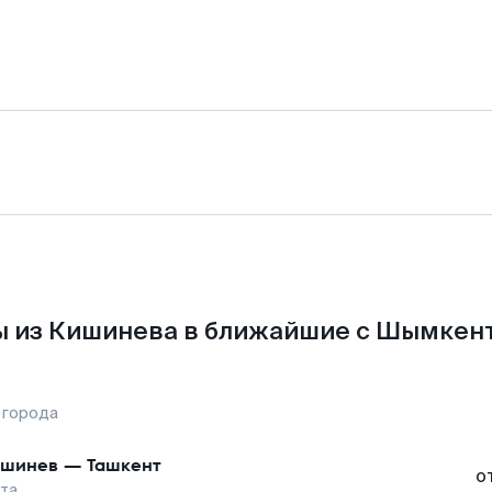
 из Кишинева в ближайшие с Шымкен
 города
ишинев
—
Ташкент
о
та