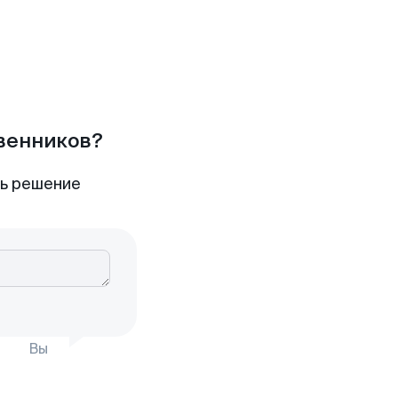
твенников?
ть решение
Вы