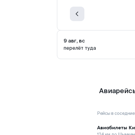
9 авг, вс
перелёт туда
Авиарейсы
Рейсы в соседние
Авиабилеты
К
124
км до
Шымкен