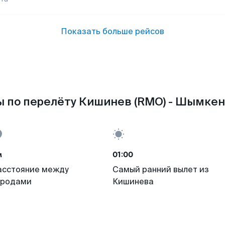
Показать больше рейсов
 по перелёту Кишинев (RMO) - Шымкент
м
01:00
асстояние между
Самый ранний вылет из
ородами
Кишинева