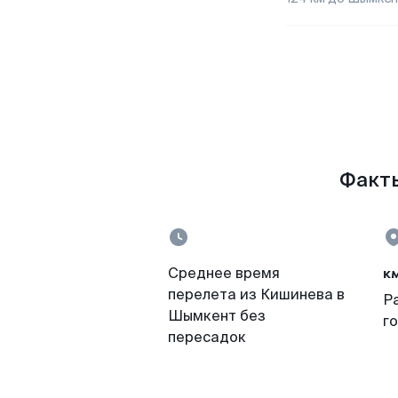
Факты
к
Среднее время
перелета из Кишинева в
Р
Шымкент без
г
пересадок