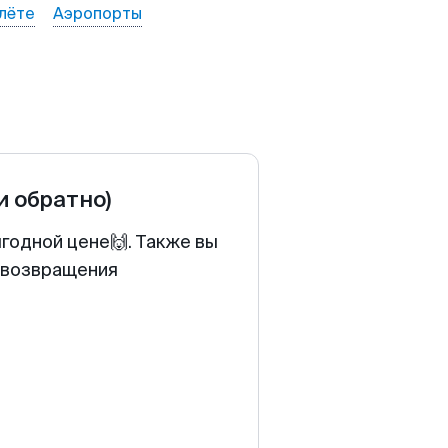
лёте
Аэропорты
и обратно)
годной цене🙌. Также вы
у возвращения