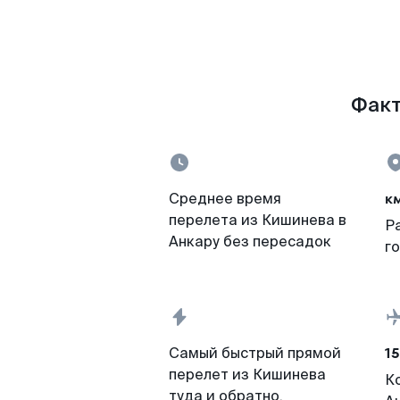
Факт
к
Среднее время
перелета из Кишинева в
Р
Анкару без пересадок
г
15
Самый быстрый прямой
перелет из Кишинева
К
туда и обратно,