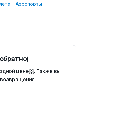
лёте
Аэропорты
 обратно)
одной цене🙌. Также вы
у возвращения