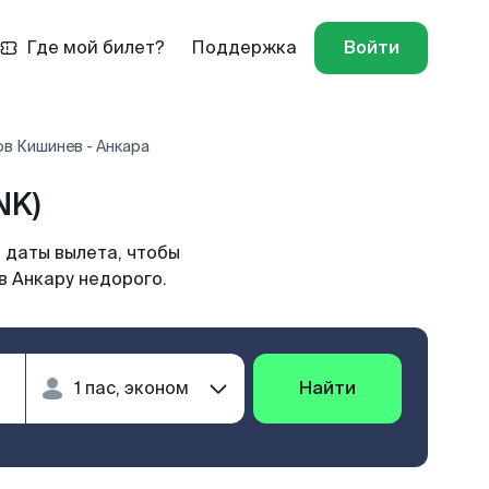
Где мой билет?
Поддержка
Войти
в Кишинев - Анкара
NK)
 даты вылета, чтобы
в Анкару недорого.
Найти