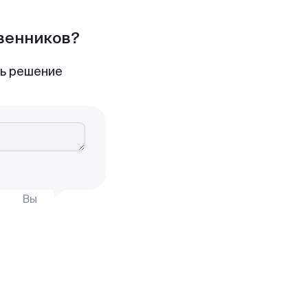
твенников?
ть решение
Вы