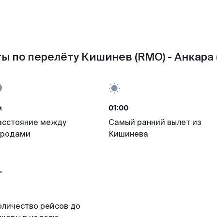
ы по перелёту Кишинев (RMO) - Анкара 
м
01:00
асстояние между
Самый ранний вылет из
ородами
Кишинева
оличество рейсов до