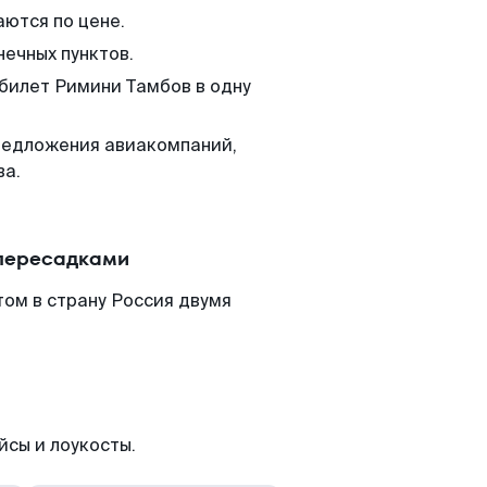
аются по цене.
нечных пунктов.
 билет Римини Тамбов в одну
редложения авиакомпаний,
ва.
 пересадками
ом в страну Россия двумя
йсы и лоукосты.