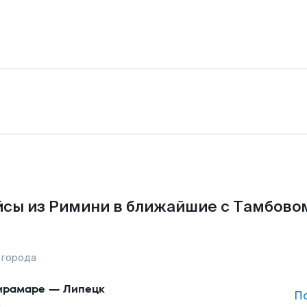
сы из Римини в ближайшие с Тамбово
 города
ирамаре
—
Липецк
П
а