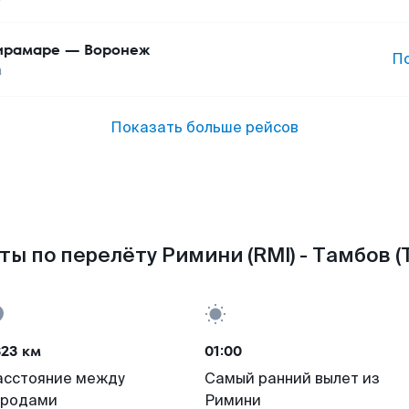
ирамаре
—
Воронеж
П
а
Показать больше рейсов
ты по перелёту Римини (RMI) - Тамбов (
323 км
01:00
асстояние между
Самый ранний вылет из
ородами
Римини