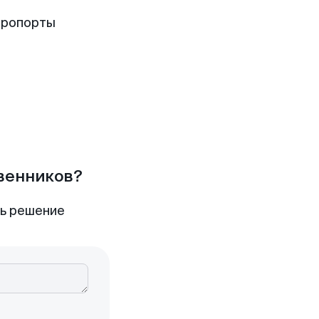
эропорты
твенников?
ть решение