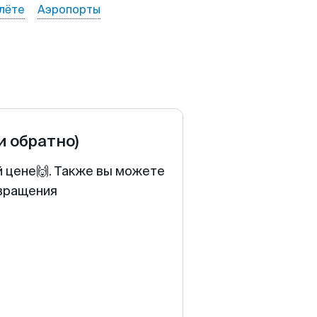
лёте
Аэропорты
и обратно)
й цене🙌. Также вы можете
звращения