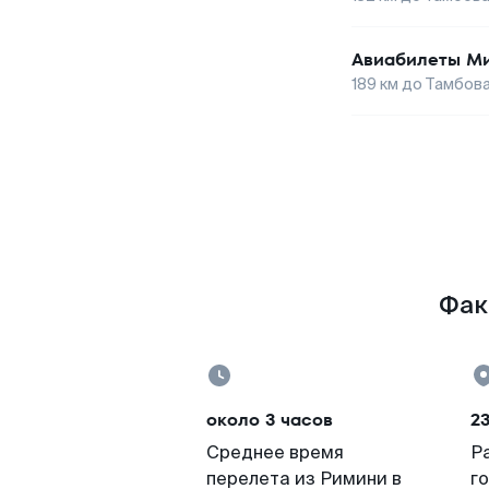
Авиабилеты
М
189
км до
Тамбов
Фак
около 3 часов
2
Среднее время
Р
перелета из Римини в
г