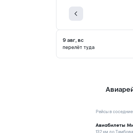
9 авг, вс
перелёт туда
Авиарей
Рейсы в соседние
Авиабилеты
М
132
км до
Тамбов