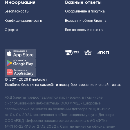
Информация
Важные ответы
Безопасность
Оформление и покупка
Конфиденциальность
Возврат и обмен билета
Оферта
Все вопросы и ответы
©
2011–2026
Купибилет
Дешёвые билеты на самолёт и поезд, бронирование и онлайн-заказ
Ж/Д билеты предоставляются партнёрами, в том числе
с использованием веб-системы ООО «РЖД – Цифровые
пассажирские решения» на основании договора № ЦПР-1282
от 04.04.2024 заключенного с Поставщиком услуг и Договора
ООО «РЖД-Цифровые пассажирские решения» c АО «ФПК»
№ ФПК-22-316 от 27.12.2022 г. Сайт не является официальным