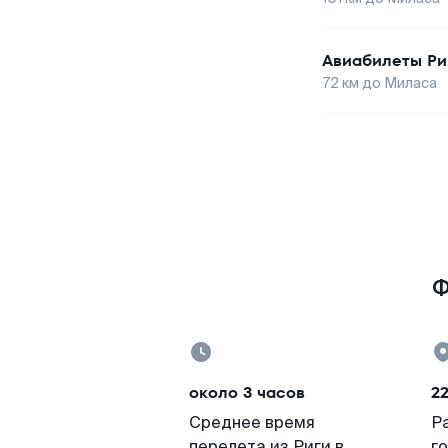
Авиабилеты
Ри
72
км до
Миласа
Ф
около 3 часов
2
Среднее время
Р
перелета из Риги в
г