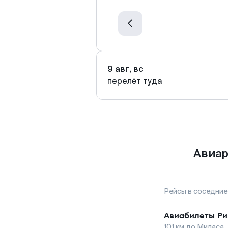
9 авг, вс
перелёт туда
Авиар
Рейсы в соседние
Авиабилеты
Ри
101
км до
Миласа