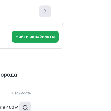
Найти авиабилеты
города
Стоимость
т
9 402 ₽