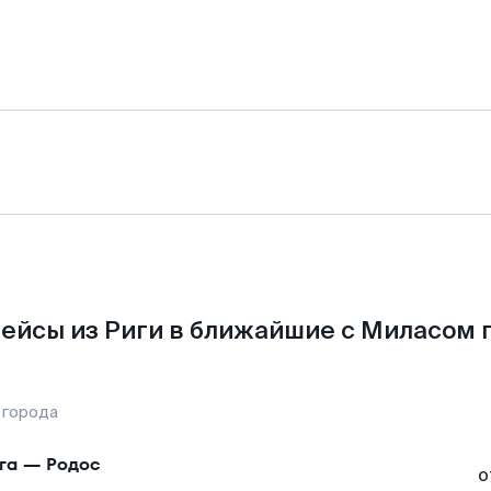
ейсы из Риги в ближайшие с Миласом 
 города
га
—
Родос
о