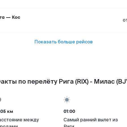
га
—
Кос
о
Показать больше рейсов
акты по перелёту Рига (RIX) - Милас (BJ
205 км
01:00
асстояние между
Самый ранний вылет из
ородами
Риги