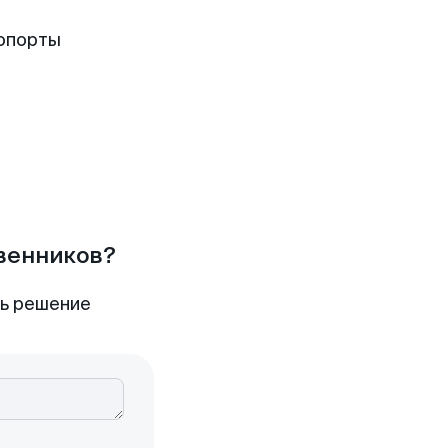
опорты
твенников?
ть решение