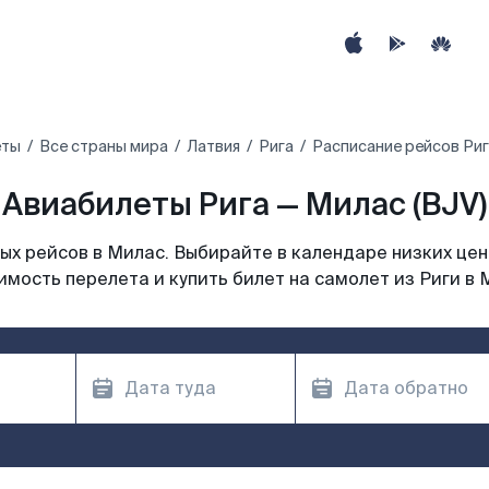
еты
Все страны мира
Латвия
Рига
Расписание рейсов Риг
Авиабилеты Рига — Милас (BJV)
х рейсов в Милас. Выбирайте в календаре низких цен
имость перелета и купить билет на самолет из Риги в 