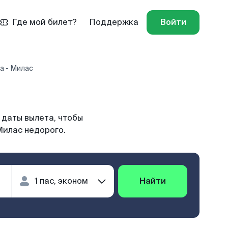
Где мой билет?
Поддержка
Войти
а - Милас
 даты вылета, чтобы
Милас недорого.
Найти