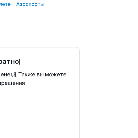
лёте
Аэропорты
ратно)
цене🙌. Также вы можете
звращения