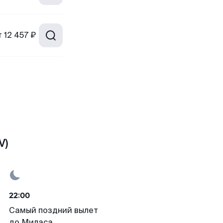
т
12 457 ₽
V)
22:00
Самый поздний вылет
до Миласа