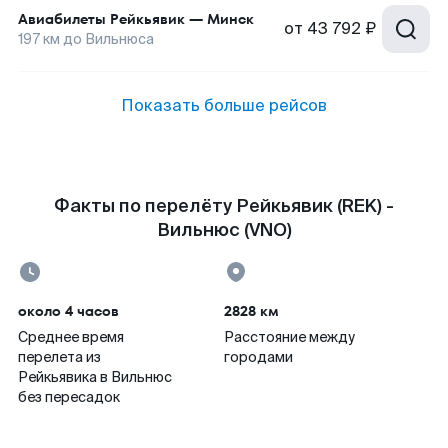
Авиабилеты
Рейкьявик
—
Минск
от
43 792 ₽
197
км до
Вильнюса
Показать больше рейсов
Факты по перелёту Рейкьявик (REK) -
Вильнюс (VNO)
около 4 часов
2828 км
Среднее время
Расстояние между
перелета из
городами
Рейкьявика в Вильнюс
без пересадок