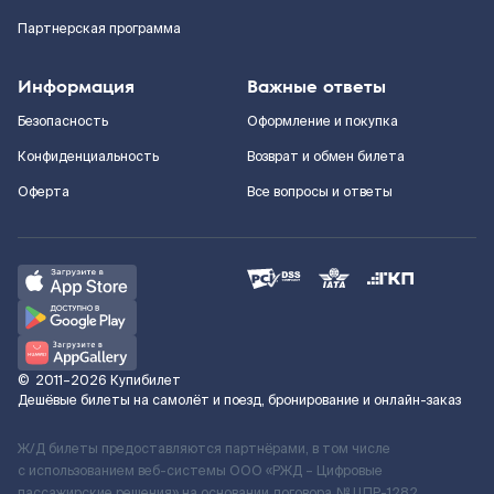
Партнерская программа
Информация
Важные ответы
Безопасность
Оформление и покупка
Конфиденциальность
Возврат и обмен билета
Оферта
Все вопросы и ответы
©
2011–2026
Купибилет
Дешёвые билеты на самолёт и поезд, бронирование и онлайн-заказ
Ж/Д билеты предоставляются партнёрами, в том числе
с использованием веб-системы ООО «РЖД – Цифровые
пассажирские решения» на основании договора № ЦПР-1282