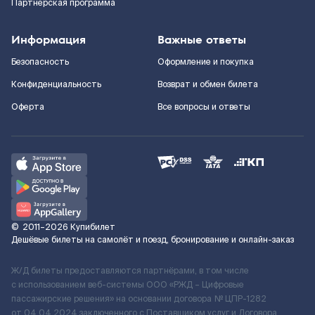
Партнерская программа
Информация
Важные ответы
Безопасность
Оформление и покупка
Конфиденциальность
Возврат и обмен билета
Оферта
Все вопросы и ответы
©
2011–2026
Купибилет
Дешёвые билеты на самолёт и поезд, бронирование и онлайн-заказ
Ж/Д билеты предоставляются партнёрами, в том числе
с использованием веб-системы ООО «РЖД – Цифровые
пассажирские решения» на основании договора № ЦПР-1282
от 04.04.2024 заключенного с Поставщиком услуг и Договора