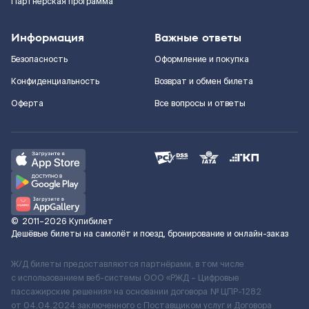
Партнерская программа
Информация
Важные ответы
Безопасность
Оформление и покупка
Конфиденциальность
Возврат и обмен билета
Оферта
Все вопросы и ответы
©
2011–2026
Купибилет
Дешёвые билеты на самолёт и поезд, бронирование и онлайн-заказ
Ж/Д билеты предоставляются партнёрами, в том числе
с использованием веб-системы ООО «РЖД – Цифровые
пассажирские решения» на основании договора № ЦПР-1282
от 04.04.2024 заключенного с Поставщиком услуг и Договора