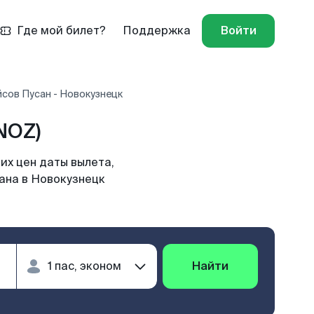
Где мой билет?
Поддержка
Войти
сов Пусан - Новокузнецк
NOZ)
их цен даты вылета,
сана в Новокузнецк
Найти