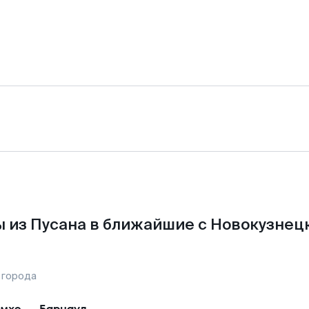
 из Пусана в ближайшие с Новокузнец
 города
мхэ
—
Барнаул