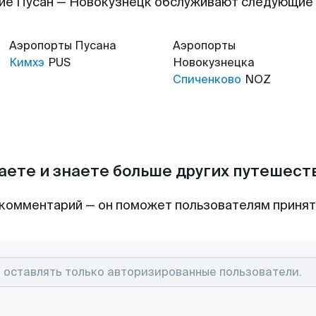
ие Пусан — Новокузнецк обслуживают следующие
Аэропорты
Пусана
Аэропорты
Кимхэ
PUS
Новокузнецка
Спиченково
NOZ
аете и знаете больше других путешес
комментарий — он поможет пользователям приня