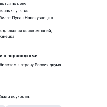
аются по цене.
нечных пунктов.
 билет Пусан Новокузнецк в
редложения авиакомпаний,
узнецка.
ли с пересадками
билетом в страну Россия двумя
йсы и лоукосты.