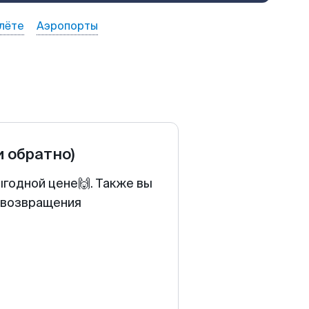
лёте
Аэропорты
и обратно)
ыгодной цене🙌. Также вы
у возвращения