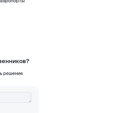
 аэропорты
твенников?
ть решение