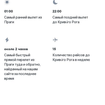
01:00
22:00
Самый ранний вылет из
Самый поздний вылет
Праги
до Криво́го Рога
около 2 часов
15
Самый быстрый
Количество рейсов до
прямой перелет из
Криво́го Рога в неделю
Праги туда и обратно,
найденный на нашем
сайте за последнее
время