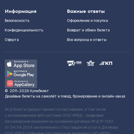
Информация
Важные ответы
Безопасность
Оформление и покупка
Конфиденциальность
Возврат и обмен билета
Оферта
Все вопросы и ответы
©
2011–2026
Купибилет
Дешёвые билеты на самолёт и поезд, бронирование и онлайн-заказ
Ж/Д билеты предоставляются партнёрами, в том числе
с использованием веб-системы ООО «РЖД – Цифровые
пассажирские решения» на основании договора № ЦПР-1282
от 04.04.2024 заключенного с Поставщиком услуг и Договора
ООО «РЖД-Цифровые пассажирские решения» c АО «ФПК»