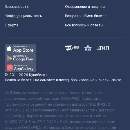
Безопасность
Оформление и покупка
Конфиденциальность
Возврат и обмен билета
Оферта
Все вопросы и ответы
©
2011–2026
Купибилет
Дешёвые билеты на самолёт и поезд, бронирование и онлайн-заказ
Ж/Д билеты предоставляются партнёрами, в том числе
с использованием веб-системы ООО «РЖД – Цифровые
пассажирские решения» на основании договора № ЦПР-1282
от 04.04.2024 заключенного с Поставщиком услуг и Договора
ООО «РЖД-Цифровые пассажирские решения» c АО «ФПК»
№ ФПК-22-316 от 27.12.2022 г. Сайт не является официальным
ресурсом ОАО «РЖД». Стоимость билетов включает сервисный