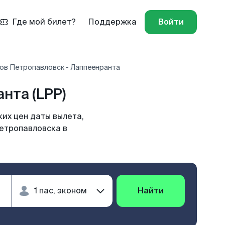
Где мой билет?
Поддержка
Войти
ов Петропавловск - Лаппеенранта
нта (LPP)
их цен даты вылета,
Петропавловска в
Найти