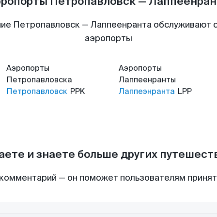
эропорты Петропавловск — Лаппеенран
ие Петропавловск — Лаппеенранта обслуживают
аэропорты
Аэропорты
Аэропорты
Петропавловска
Лаппеенранты
Петропавловск
PPK
Лаппеэнранта
LPP
аете и знаете больше других путешес
комментарий — он поможет пользователям приня