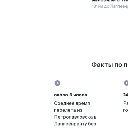
181
км до
Лаппеен
Факты по п
около 3 часов
24
Среднее время
Р
перелета из
г
Петропавловска в
Лаппеенранту без