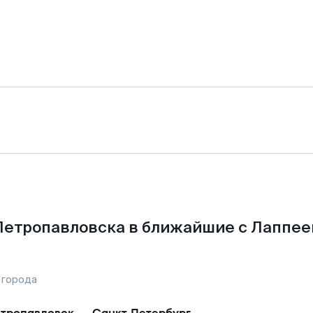
Петропавловска в ближайшие с Лаппее
 города
тропавловск
—
Санкт-Петербург