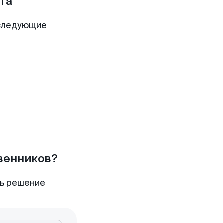
та
 следующие
твенников?
ть решение