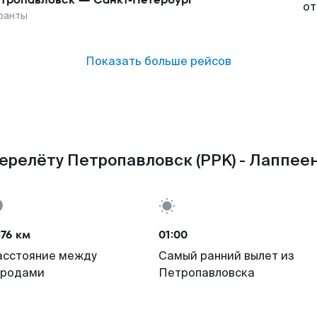
от
ранты
Показать больше рейсов
ерелёту Петропавловск (PPK) - Лаппеен
76 км
01:00
асстояние между
Самый ранний вылет из
ородами
Петропавловска