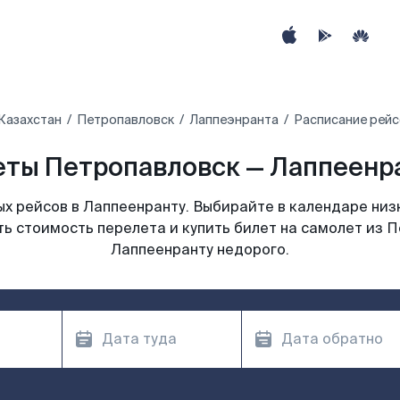
Казахстан
Петропавловск
Лаппеэнранта
Расписание рейс
ты Петропавловск — Лаппеенра
х рейсов в Лаппеенранту. Выбирайте в календаре низк
ь стоимость перелета и купить билет на самолет из 
Лаппеенранту недорого.