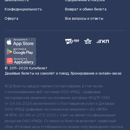
Безопасность
Оформление и покупка
Конфиденциальность
Возврат и обмен билета
Оферта
Все вопросы и ответы
©
2011–2026
Купибилет
Дешёвые билеты на самолёт и поезд, бронирование и онлайн-заказ
Ж/Д билеты предоставляются партнёрами, в том числе
с использованием веб-системы ООО «РЖД – Цифровые
пассажирские решения» на основании договора № ЦПР-1282
от 04.04.2024 заключенного с Поставщиком услуг и Договора
ООО «РЖД-Цифровые пассажирские решения» c АО «ФПК»
№ ФПК-22-316 от 27.12.2022 г. Сайт не является официальным
ресурсом ОАО «РЖД». Стоимость билетов включает сервисный
сбор. Итоговая цена отображена на экране подтверждения покупки.