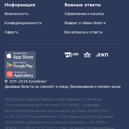
Информация
Важные ответы
Безопасность
Оформление и покупка
Конфиденциальность
Возврат и обмен билета
Оферта
Все вопросы и ответы
©
2011–2026
Купибилет
Дешёвые билеты на самолёт и поезд, бронирование и онлайн-заказ
Ж/Д билеты предоставляются партнёрами, в том числе
с использованием веб-системы ООО «РЖД – Цифровые
пассажирские решения» на основании договора № ЦПР-1282
от 04.04.2024 заключенного с Поставщиком услуг и Договора
ООО «РЖД-Цифровые пассажирские решения» c АО «ФПК»
№ ФПК-22-316 от 27.12.2022 г. Сайт не является официальным