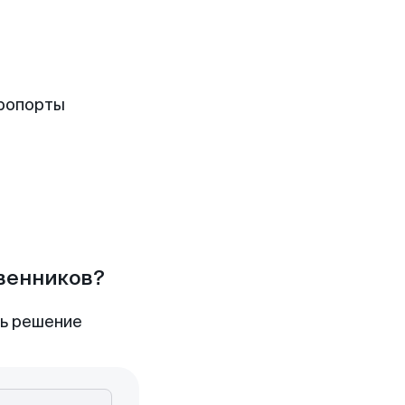
эропорты
твенников?
ть решение