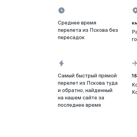
к
Среднее время
перелета из Пскова без
Р
пересадок
г
15
Самый быстрый прямой
перелет из Пскова туда
К
и обратно, найденный
К
на нашем сайте за
последнее время