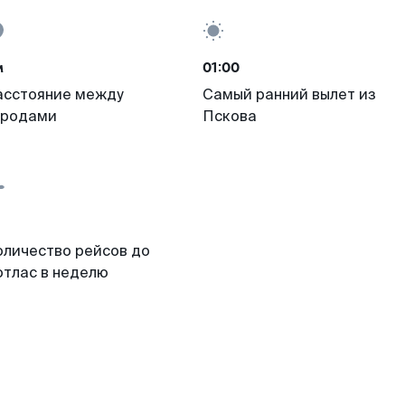
м
01:00
асстояние между
Самый ранний вылет из
ородами
Пскова
оличество рейсов до
отлас в неделю