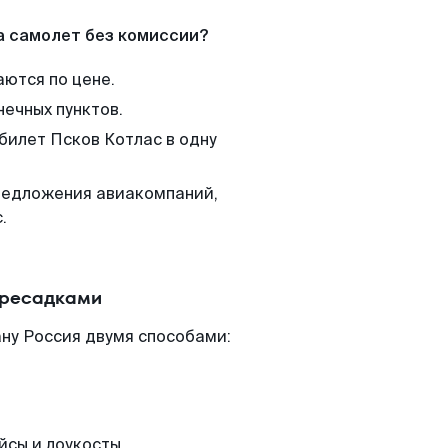
а самолет без комиссии?
аются по цене.
нечных пунктов.
билет Псков Котлас в одну
редложения авиакомпаний,
.
ересадками
ну Россия двумя способами:
йсы и лоукосты.