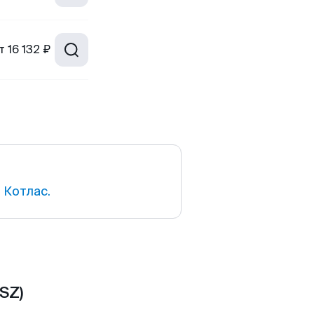
т
16 132 ₽
 Котлас.
SZ)