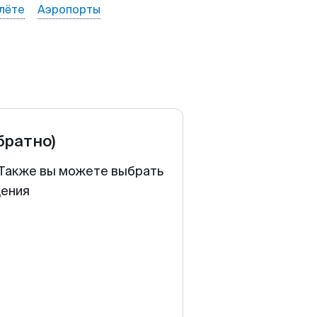
лёте
Аэропорты
братно)
. Также вы можете выбрать
щения