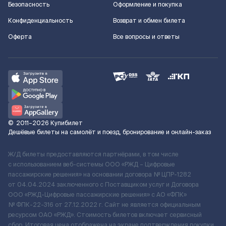
Безопасность
Оформление и покупка
Конфиденциальность
Возврат и обмен билета
Оферта
Все вопросы и ответы
©
2011–2026
Купибилет
Дешёвые билеты на самолёт и поезд, бронирование и онлайн-заказ
Ж/Д билеты предоставляются партнёрами, в том числе
с использованием веб-системы ООО «РЖД – Цифровые
пассажирские решения» на основании договора № ЦПР-1282
от 04.04.2024 заключенного с Поставщиком услуг и Договора
ООО «РЖД-Цифровые пассажирские решения» c АО «ФПК»
№ ФПК-22-316 от 27.12.2022 г. Сайт не является официальным
ресурсом ОАО «РЖД». Стоимость билетов включает сервисный
сбор. Итоговая цена отображена на экране подтверждения покупки.