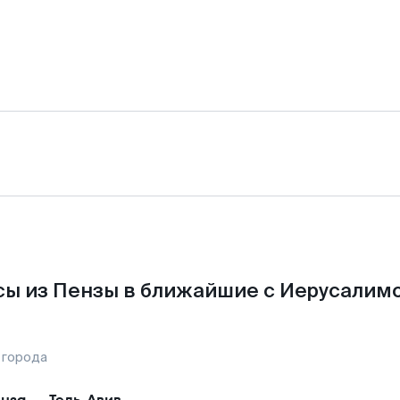
ы из Пензы в ближайшие с Иерусалим
 города
нза
—
Тель-Авив