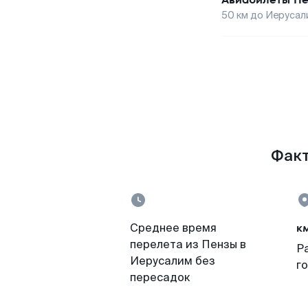
50
км до
Иерусал
Факт
к
Среднее время
перелета из Пензы в
Р
Иерусалим без
г
пересадок