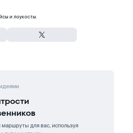
йсы и лоукосты.
 идеями
итрости
венников
 маршруты для вас, используя