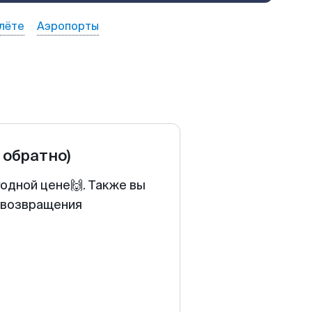
лёте
Аэропорты
 обратно)
одной цене🙌. Также вы
у возвращения