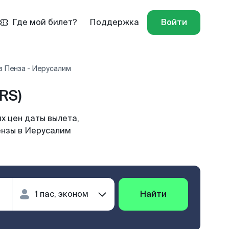
Где мой билет?
Поддержка
Войти
в Пенза - Иерусалим
RS)
х цен даты вылета,
ензы в Иерусалим
Найти