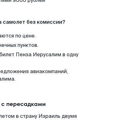
елями 9000 рублей
а самолет без комиссии?
аются по цене.
нечных пунктов.
 билет Пенза Иерусалим в одну
редложения авиакомпаний,
алима.
 с пересадками
летом в страну Израиль двумя