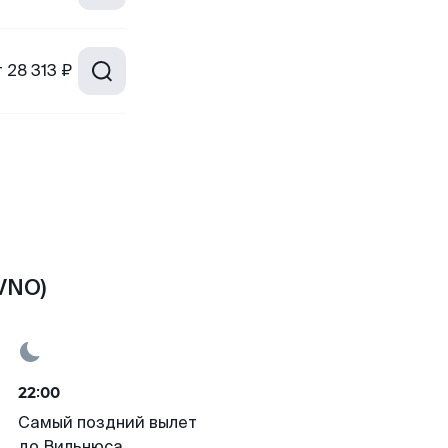
т
28 313 ₽
VNO)
22:00
Самый поздний вылет
до Вильнюса