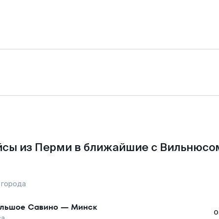
сы из Перми в ближайшие с Вильнюсо
 города
льшое Савино
—
Минск
о
са