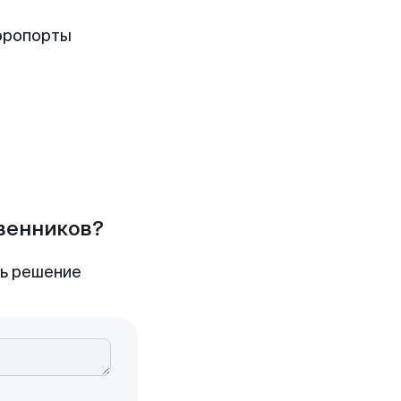
эропорты
твенников?
ть решение