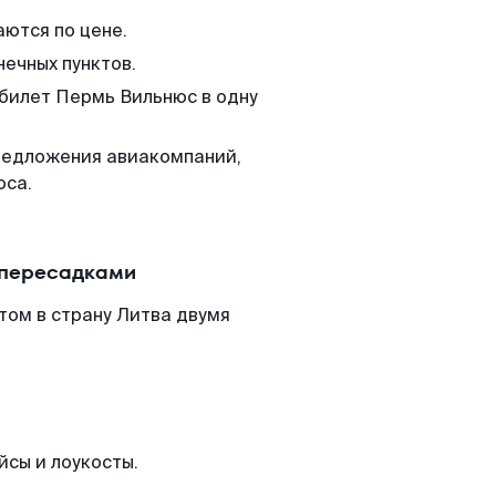
аются по цене.
нечных пунктов.
 билет Пермь Вильнюс в одну
редложения авиакомпаний,
юса.
 пересадками
том в страну Литва двумя
йсы и лоукосты.