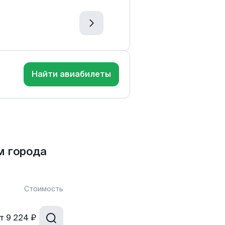
Найти авиабилеты
м города
Стоимость
т
9 224 ₽