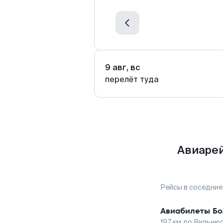
9 авг, вс
перелёт туда
Авиарей
Рейсы в соседние
Авиабилеты
Бо
197
км до
Вильню