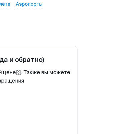
лёте
Аэропорты
уда и обратно)
й цене🙌. Также вы можете
звращения