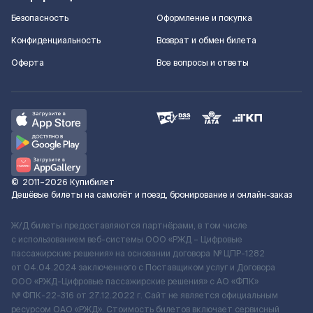
Безопасность
Оформление и покупка
Конфиденциальность
Возврат и обмен билета
Оферта
Все вопросы и ответы
©
2011–2026
Купибилет
Дешёвые билеты на самолёт и поезд, бронирование и онлайн-заказ
Ж/Д билеты предоставляются партнёрами, в том числе
с использованием веб-системы ООО «РЖД – Цифровые
пассажирские решения» на основании договора № ЦПР-1282
от 04.04.2024 заключенного с Поставщиком услуг и Договора
ООО «РЖД-Цифровые пассажирские решения» c АО «ФПК»
№ ФПК-22-316 от 27.12.2022 г. Сайт не является официальным
ресурсом ОАО «РЖД». Стоимость билетов включает сервисный