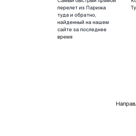
Самый быстрый прямой
К
перелет из Парижа
Т
туда и обратно,
найденный на нашем
сайте за последнее
время
Направ