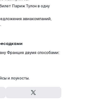
 билет Париж Тулон в одну
редложения авиакомпаний,
.
ересадками
ану Франция двумя способами:
йсы и лоукосты.