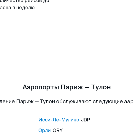
оличество рейсов до
улона в неделю
Аэропорты Париж — Тулон
ление Париж — Тулон обслуживают следующие аэ
Исси-Ле-Мулино
JDP
Орли
ORY