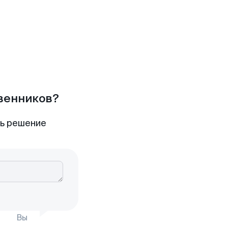
твенников?
ть решение
Вы