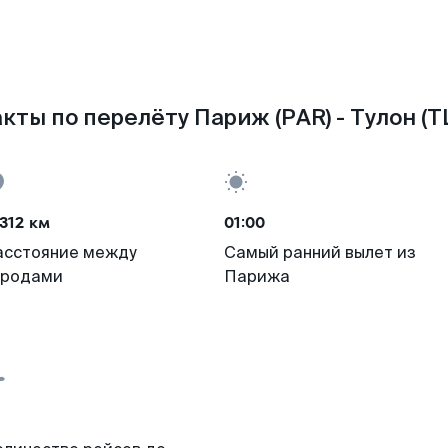
кты по перелёту Париж (PAR) - Тулон (T
312 км
01:00
асстояние между
Самый ранний вылет из
ородами
Парижа