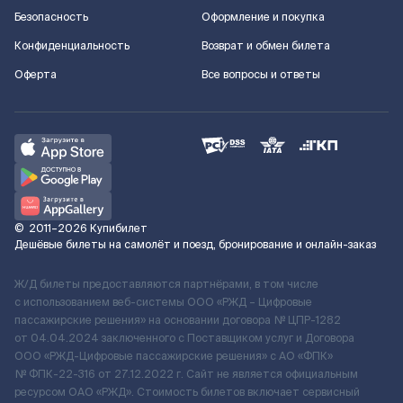
Безопасность
Оформление и покупка
Конфиденциальность
Возврат и обмен билета
Оферта
Все вопросы и ответы
©
2011–2026
Купибилет
Дешёвые билеты на самолёт и поезд, бронирование и онлайн-заказ
Ж/Д билеты предоставляются партнёрами, в том числе
с использованием веб-системы ООО «РЖД – Цифровые
пассажирские решения» на основании договора № ЦПР-1282
от 04.04.2024 заключенного с Поставщиком услуг и Договора
ООО «РЖД-Цифровые пассажирские решения» c АО «ФПК»
№ ФПК-22-316 от 27.12.2022 г. Сайт не является официальным
ресурсом ОАО «РЖД». Стоимость билетов включает сервисный