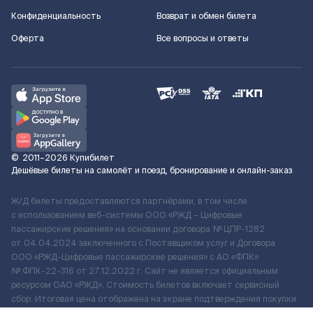
Конфиденциальность
Возврат и обмен билета
Оферта
Все вопросы и ответы
©
2011–2026
Купибилет
Дешёвые билеты на самолёт и поезд, бронирование и онлайн-заказ
Ж/Д билеты предоставляются партнёрами, в том числе
с использованием веб-системы ООО «РЖД – Цифровые
пассажирские решения» на основании договора № ЦПР-1282
от 04.04.2024 заключенного с Поставщиком услуг и Договора
ООО «РЖД-Цифровые пассажирские решения» c АО «ФПК»
№ ФПК-22-316 от 27.12.2022 г. Сайт не является официальным
ресурсом ОАО «РЖД». Стоимость билетов включает сервисный
сбор. Итоговая цена отображена на экране подтверждения покупки.