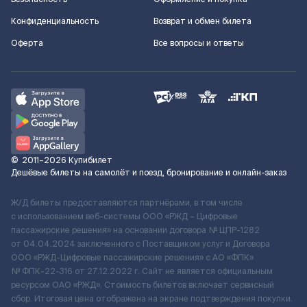
Конфиденциальность
Возврат и обмен билета
Оферта
Все вопросы и ответы
©
2011–2026
Купибилет
Дешёвые билеты на самолёт и поезд, бронирование и онлайн-заказ
Ж/Д билеты предоставляются партнёрами, в том числе
с использованием веб-системы ООО «РЖД – Цифровые
пассажирские решения» на основании договора № ЦПР-1282
от 04.04.2024 заключенного с Поставщиком услуг и Договора
ООО «РЖД-Цифровые пассажирские решения» c АО «ФПК»
№ ФПК-22-316 от 27.12.2022 г. Сайт не является официальным
ресурсом ОАО «РЖД». Стоимость билетов включает сервисный
сбор. Итоговая цена отображена на экране подтверждения покупки.