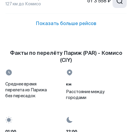
от
3 558 ₽
127
км до
Комисо
Показать больше рейсов
Факты по перелёту Париж (PAR) - Комисо
(CIY)
км
Среднее время
перелета из Парижа
Расстояние между
без пересадок
городами
01:00
22:00