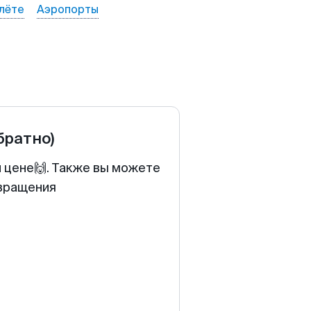
лёте
Аэропорты
братно)
й цене🙌. Также вы можете
звращения