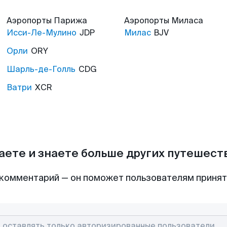
Аэропорты
Парижа
Аэропорты
Миласа
Исси-Ле-Мулино
JDP
Милас
BJV
Орли
ORY
Шарль-де-Голль
CDG
Ватри
XCR
аете и знаете больше других путешес
комментарий — он поможет пользователям приня