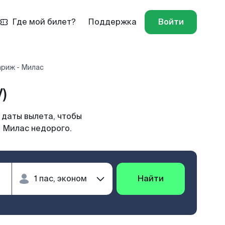
Где мой билет?
Поддержка
Войти
ариж - Милас
)
 даты вылета, чтобы
в Милас недорого.
Найти