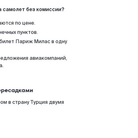
а самолет без комиссии?
аются по цене.
нечных пунктов.
 билет Париж Милас в одну
редложения авиакомпаний,
а.
пересадками
ом в страну Турция двумя