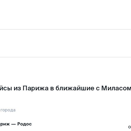
йсы из Парижа в ближайшие с Миласом
 города
ариж
—
Родос
о