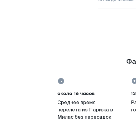
Фа
около 16 часов
13
Среднее время
Р
перелета из Парижа в
г
Милас без пересадок