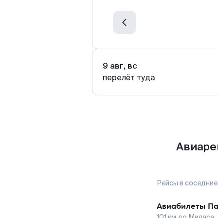
9 авг, вс
перелёт туда
Авиаре
Рейсы в соседние
Авиабилеты
П
101
км до
Миласа