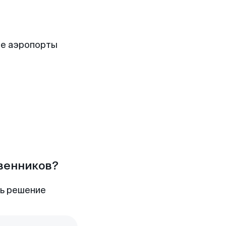
ие аэропорты
твенников?
ть решение