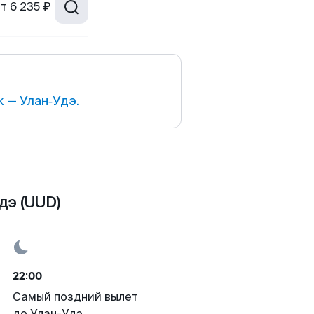
от
6 235 ₽
 — Улан‑Удэ.
дэ (UUD)
22:00
Самый поздний вылет
до Улан-Удэ