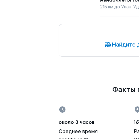
215
км до
Улан-У
Найдите 
Факты п
около 3 часов
16
Среднее время
Р
перелета из
г