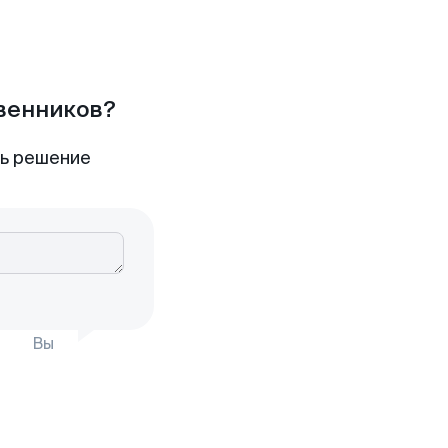
твенников?
ть решение
Вы