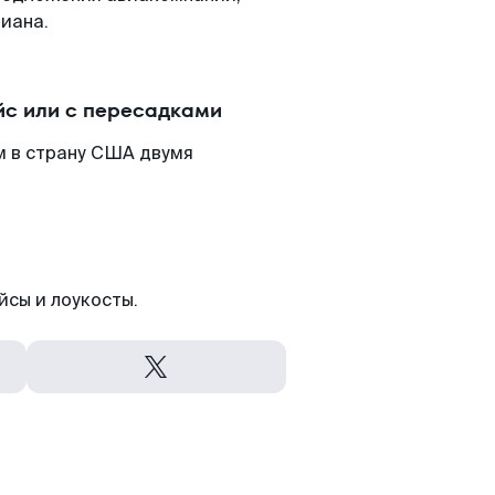
иана.
с или с пересадками
м в страну США двумя
йсы и лоукосты.