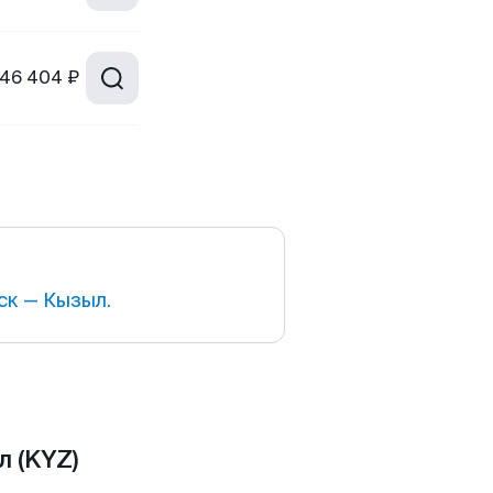
46 404 ₽
ск — Кызыл.
 (KYZ)