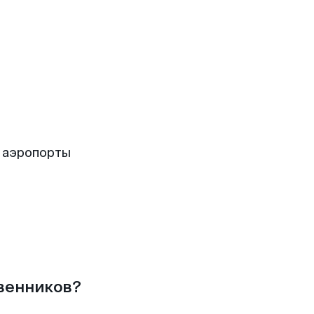
 аэропорты
твенников?