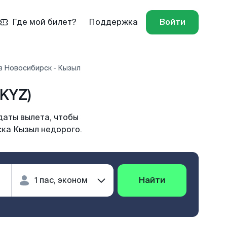
Где мой билет?
Поддержка
Войти
в Новосибирск - Кызыл
KYZ)
даты вылета, чтобы
ска Кызыл недорого.
Найти