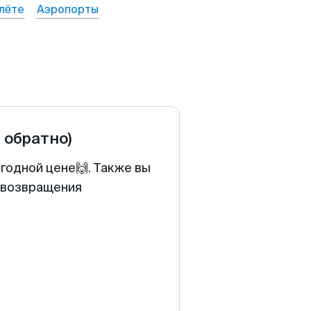
лёте
Аэропорты
и обратно)
годной цене🙌. Также вы
у возвращения