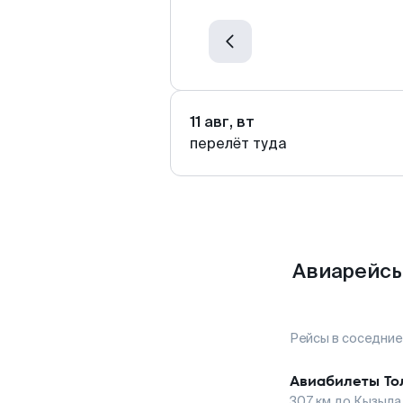
11 авг, вт
перелёт туда
Авиарейсы
Рейсы в соседние
Авиабилеты
То
307
км до
Кызыла