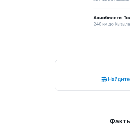
Авиабилеты
То
248
км до
Кызыла
Найдите
Факты