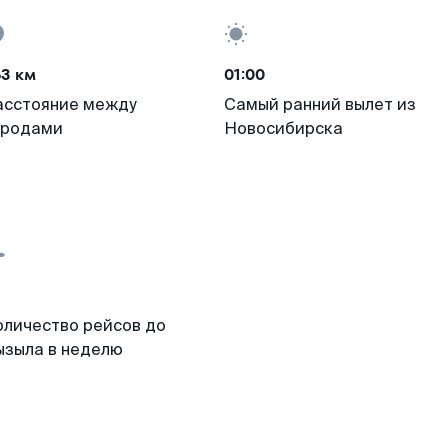
63 км
01:00
асстояние между
Самый ранний вылет из
ородами
Новосибирска
оличество рейсов до
ызыла в неделю