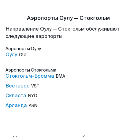
Аэропорты Оулу — Стокгольм
Направление Оулу — Стокгольм обслуживают
следующие аэропорты
Аэропорты
Оулу
Оулу
OUL
Аэропорты
Стокгольма
Стокгольм-Бромма
BMA
Вестерос
VST
Скваста
NYO
Арланда
ARN