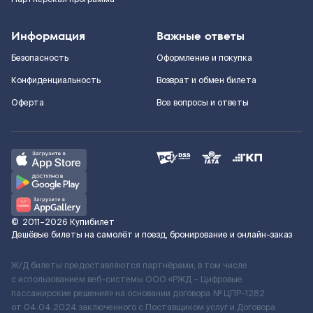
Информация
Важные ответы
Безопасность
Оформление и покупка
Конфиденциальность
Возврат и обмен билета
Оферта
Все вопросы и ответы
©
2011–2026
Купибилет
Дешёвые билеты на самолёт и поезд, бронирование и онлайн-заказ
Ж/Д билеты предоставляются партнёрами, в том числе
с использованием веб-системы ООО «РЖД – Цифровые
пассажирские решения» на основании договора № ЦПР-1282
от 04.04.2024 заключенного с Поставщиком услуг и Договора