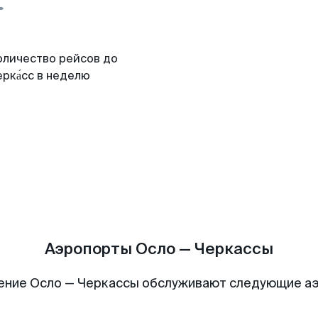
оличество рейсов до
рка́сс в неделю
Аэропорты Осло — Черкассы
ение Осло — Черкассы обслуживают следующие а