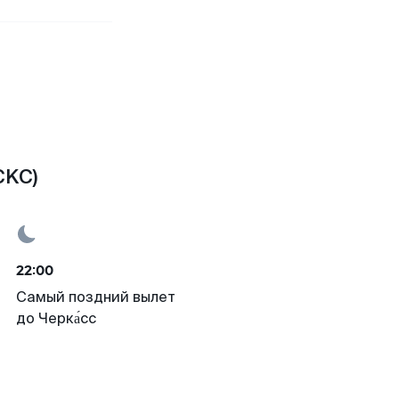
CKC)
22:00
Самый поздний вылет
до Черка́сс