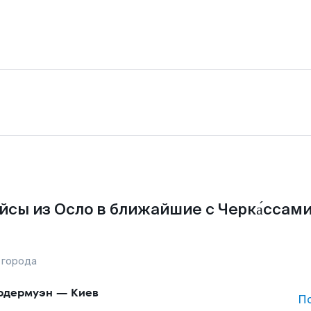
йсы из Осло в ближайшие с Черка́ссами
 города
рдермуэн
—
Киев
П