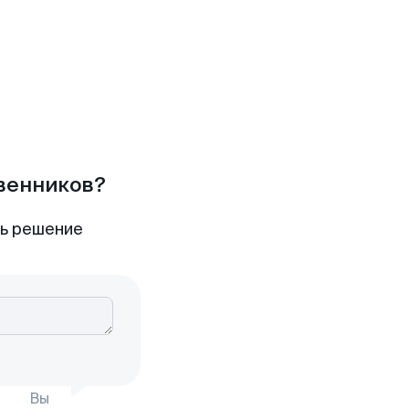
твенников?
ть решение
Вы