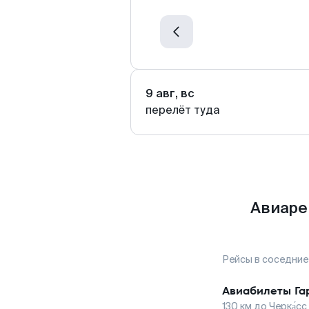
9 авг, вс
перелёт туда
Авиаре
Рейсы в соседние
Авиабилеты
Га
130
км до
Черка́сс