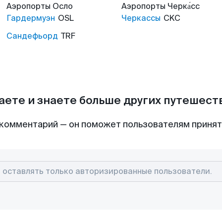
Аэропорты
Осло
Аэропорты
Черка́сс
Гардермуэн
OSL
Черкассы
CKC
Сандефьорд
TRF
аете и знаете больше других путешес
комментарий — он поможет пользователям приня