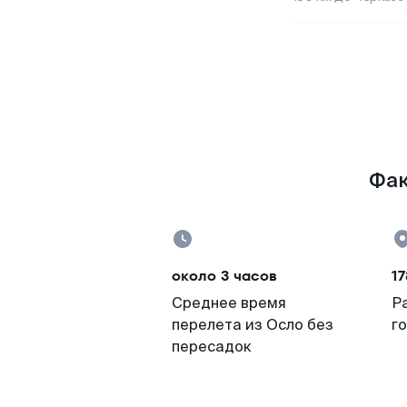
Фак
около 3 часов
17
Среднее время
Р
перелета из Осло без
г
пересадок