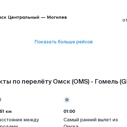
ск Центральный
—
Могилев
о
Показать больше рейсов
кты по перелёту Омск (OMS) - Гомель (G
51 км
01:00
асстояние между
Самый ранний вылет из
ородами
Омска