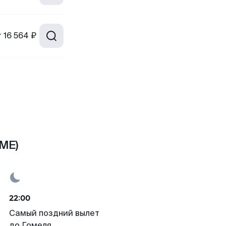
т
16 564 ₽
ME)
22:00
Самый поздний вылет
до Гомеля