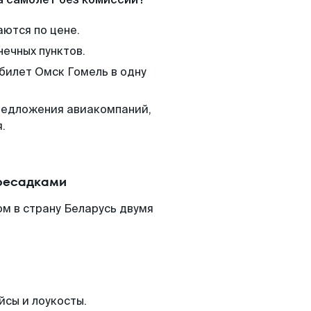
аются по цене.
нечных пунктов.
 билет Омск Гомель в одну
редложения авиакомпаний,
.
ересадками
м в страну Беларусь двумя
йсы и лоукосты.