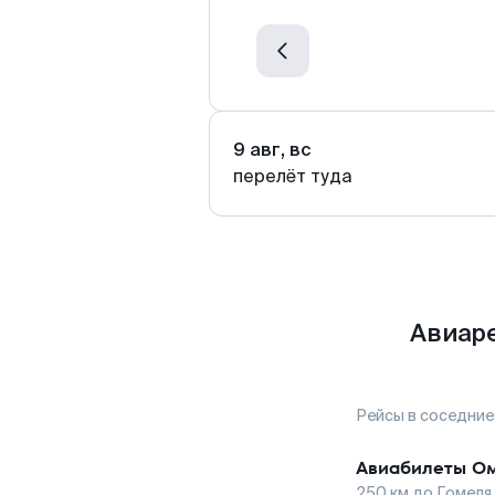
9 авг, вс
перелёт туда
Авиаре
Рейсы в соседние
Авиабилеты
Ом
250
км до
Гомеля