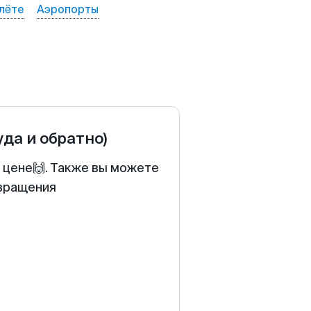
лёте
Аэропорты
уда и обратно)
 цене🙌. Также вы можете
звращения