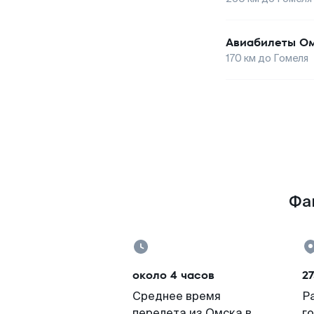
Авиабилеты
Ом
170
км до
Гомеля
Фа
около 4 часов
27
Среднее время
Р
перелета из Омска в
г