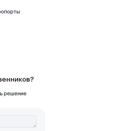
ропорты
твенников?
ть решение