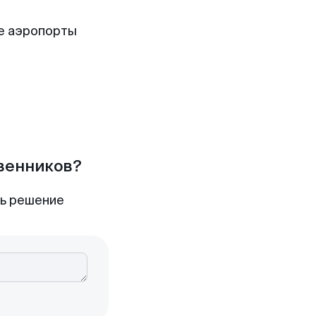
е аэропорты
твенников?
ть решение