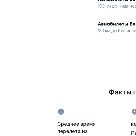
103
км до
Кишине
Авиабилеты
Бе
133
км до
Кишине
Факты п
к
Среднее время
перелета из
Р