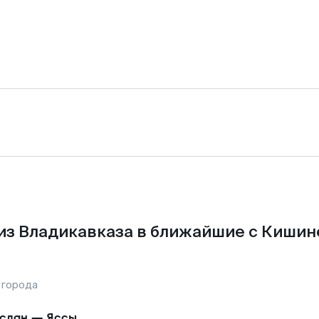
из Владикавказа в ближайшие с Кишин
 города
слан
—
Яссы