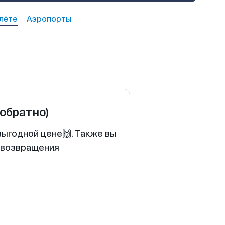
лёте
Аэропорты
 обратно)
выгодной цене🙌. Также вы
у возвращения