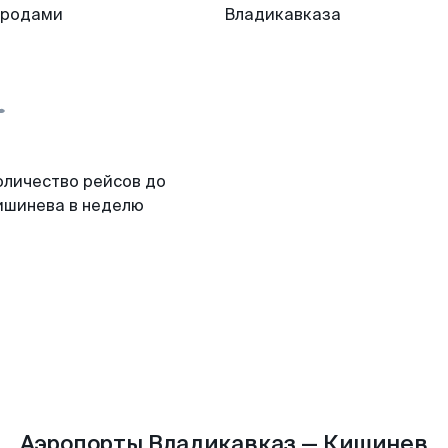
ородами
Владикавказа
оличество рейсов до
ишинева в неделю
Аэропорты Владикавказ — Кишинев