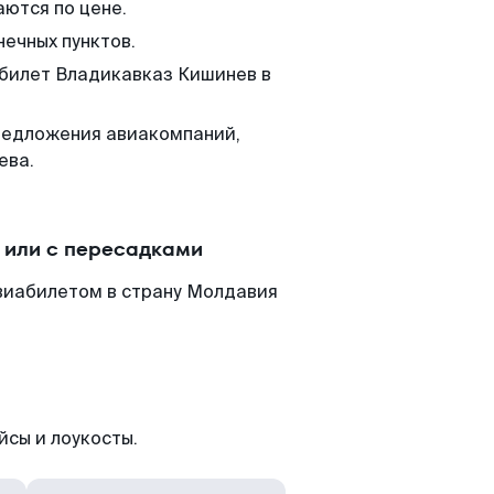
аются по цене.
нечных пунктов.
 билет Владикавказ Кишинев в
редложения авиакомпаний,
ева.
 или с пересадками
виабилетом в страну Молдавия
йсы и лоукосты.