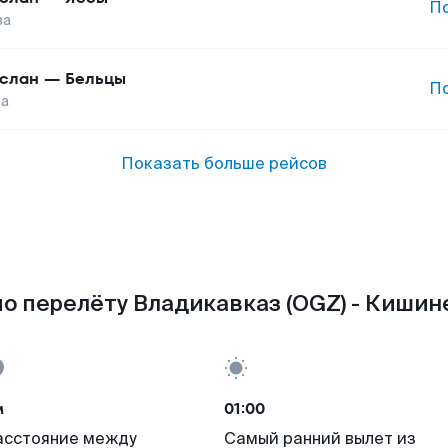
П
ва
слан
—
Бельцы
П
ва
Показать больше рейсов
о перелёту Владикавказ (OGZ) - Кишин
м
01:00
асстояние между
Самый ранний вылет из