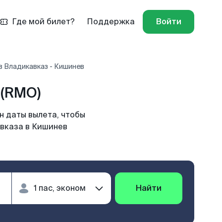
Где мой билет?
Поддержка
Войти
в Владикавказ - Кишинев
 (RMO)
н даты вылета, чтобы
авказа в Кишинев
Найти