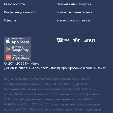
Безопасность
Оформление и покупка
Конфиденциальность
Возврат и обмен билета
Оферта
Все вопросы и ответы
©
2011–2026
Купибилет
Дешёвые билеты на самолёт и поезд, бронирование и онлайн-заказ
Ж/Д билеты предоставляются партнёрами, в том числе
с использованием веб-системы ООО «РЖД – Цифровые
пассажирские решения» на основании договора № ЦПР-1282
от 04.04.2024 заключенного с Поставщиком услуг и Договора
ООО «РЖД-Цифровые пассажирские решения» c АО «ФПК»
№ ФПК-22-316 от 27.12.2022 г. Сайт не является официальным
ресурсом ОАО «РЖД». Стоимость билетов включает сервисный