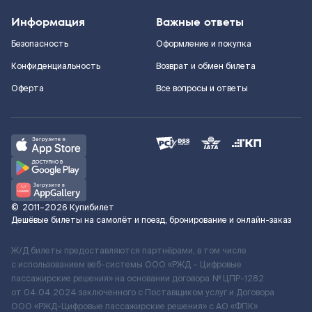
Информация
Важные ответы
Безопасность
Оформление и покупка
Конфиденциальность
Возврат и обмен билета
Оферта
Все вопросы и ответы
©
2011–2026
Купибилет
Дешёвые билеты на самолёт и поезд, бронирование и онлайн-заказ
Ж/Д билеты предоставляются партнёрами, в том числе
с использованием веб-системы ООО «РЖД – Цифровые
пассажирские решения» на основании договора № ЦПР-1282
от 04.04.2024 заключенного с Поставщиком услуг и Договора
ООО «РЖД-Цифровые пассажирские решения» c АО «ФПК»