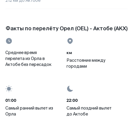
212
км до
Актобе
Факты по перелёту Орел (OEL) - Актобе (AKX)
км
Среднее время
перелета из Орла в
Расстояние между
Актобе без пересадок
городами
01:00
22:00
Самый ранний вылет из
Самый поздний вылет
Орла
до Актобе