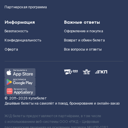
Партнерская программа
Информация
Важные ответы
Безопасность
Оформление и покупка
Конфиденциальность
Возврат и обмен билета
Оферта
Все вопросы и ответы
©
2011–2026
Купибилет
Дешёвые билеты на самолёт и поезд, бронирование и онлайн-заказ
Ж/Д билеты предоставляются партнёрами, в том числе
с использованием веб-системы ООО «РЖД – Цифровые
пассажирские решения» на основании договора № ЦПР-1282