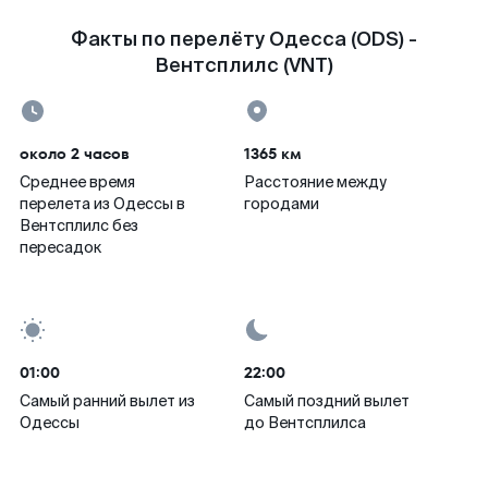
Факты по перелёту Одесса (ODS) -
Вентсплилс (VNT)
около 2 часов
1365 км
Среднее время
Расстояние между
перелета из Одессы в
городами
Вентсплилс без
пересадок
01:00
22:00
Самый ранний вылет из
Самый поздний вылет
Одессы
до Вентсплилса