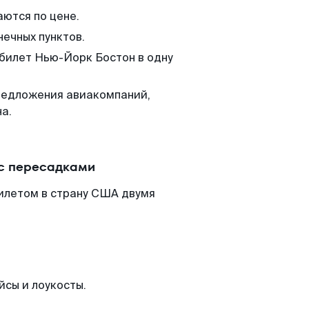
аются по цене.
нечных пунктов.
 билет Нью-Йорк Бостон в одну
редложения авиакомпаний,
а.
 с пересадками
илетом в страну США двумя
йсы и лоукосты.