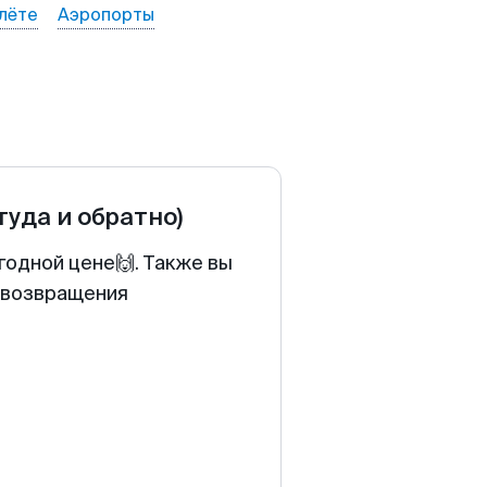
лёте
Аэропорты
(туда и обратно)
годной цене🙌. Также вы
у возвращения