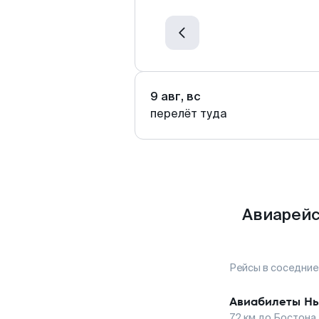
9 авг, вс
перелёт туда
Авиарейс
Рейсы в соседние
Авиабилеты
Нь
72
км до
Бостона