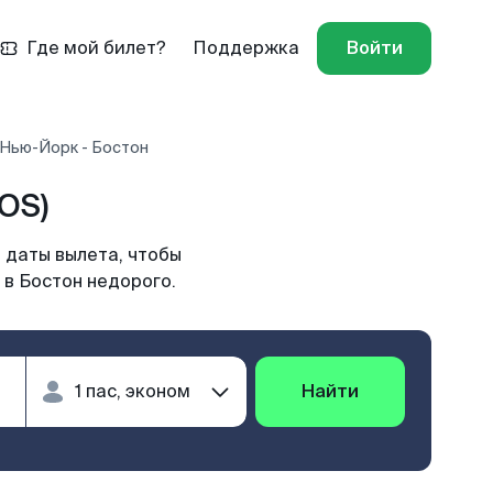
Где мой билет?
Поддержка
Войти
 Нью-Йорк - Бостон
OS)
 даты вылета, чтобы
 в Бостон недорого.
Найти