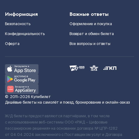
Информация
Важные ответы
Безопасность
Оформление и покупка
Конфиденциальность
Возврат и обмен билета
Оферта
Все вопросы и ответы
©
2011–2026
Купибилет
Дешёвые билеты на самолёт и поезд, бронирование и онлайн-заказ
Ж/Д билеты предоставляются партнёрами, в том числе
с использованием веб-системы ООО «РЖД – Цифровые
пассажирские решения» на основании договора № ЦПР-1282
от 04.04.2024 заключенного с Поставщиком услуг и Договора