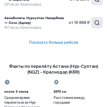
231
км до
Краснодара
Авиабилеты
Нурсултан Назарбаев
от
19 888 ₽
—
Сочи (Адлер)
187
км до
Краснодара
Показать больше рейсов
Факты по перелёту Астана (Нур-Султан)
(NQZ) - Краснодар (KRR)
около 3 часов
2470 км
Среднее время
Расстояние между
перелета из из Нур-
городами