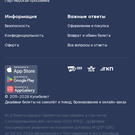
Партнерская программа
Информация
Важные ответы
Безопасность
Оформление и покупка
Конфиденциальность
Возврат и обмен билета
Оферта
Все вопросы и ответы
©
2011–2026
Купибилет
Дешёвые билеты на самолёт и поезд, бронирование и онлайн-заказ
Ж/Д билеты предоставляются партнёрами, в том числе
с использованием веб-системы ООО «РЖД – Цифровые
пассажирские решения» на основании договора № ЦПР-1282
от 04.04.2024 заключенного с Поставщиком услуг и Договора