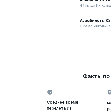
44
км до
Ингольш
Авиабилеты
Сп
0
км до
Ингольшт
Факты по 
к
Среднее время
перелета из
Р