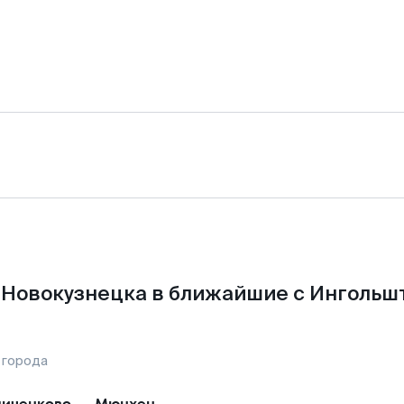
 Новокузнецка в ближайшие с Ингольш
 города
иченково
—
Мюнхен