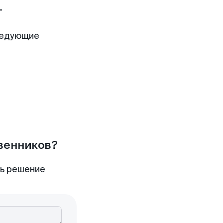
т
ледующие
твенников?
ть решение