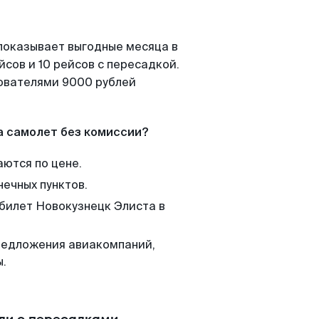
показывает выгодные месяца в
сов и 10 рейсов с пересадкой.
зователями 9000 рублей
а самолет без комиссии?
аются по цене.
нечных пунктов.
 билет Новокузнецк Элиста в
редложения авиакомпаний,
ы.
ли с пересадками