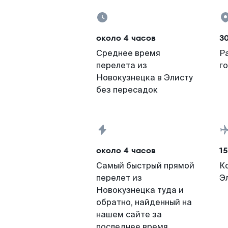
около 4 часов
3
Среднее время
Р
перелета из
г
Новокузнецка в Элисту
без пересадок
около 4 часов
15
Самый быстрый прямой
К
перелет из
Э
Новокузнецка туда и
обратно, найденный на
нашем сайте за
последнее время