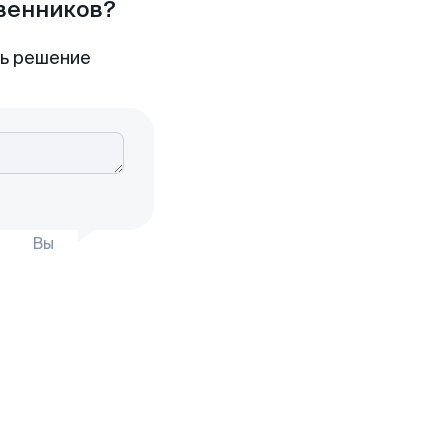
твенников?
ть решение
Вы