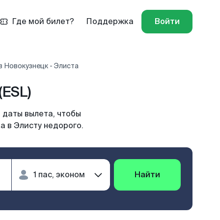
Где мой билет?
Поддержка
Войти
 Новокузнецк - Элиста
(ESL)
 даты вылета, чтобы
а в Элисту недорого.
Найти