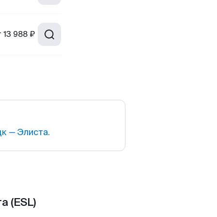
т
13 988 ₽
к — Элиста.
а (ESL)