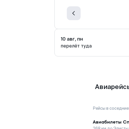
10 авг, пн
перелёт туда
Авиарейсы
Рейсы в соседние
Авиабилеты
Сп
268
км до
Элисты