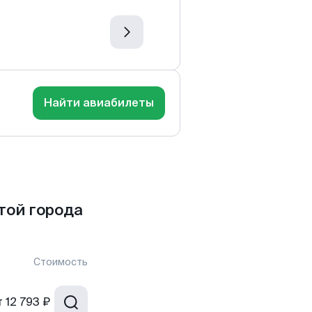
Найти авиабилеты
той города
Стоимость
т
12 793 ₽