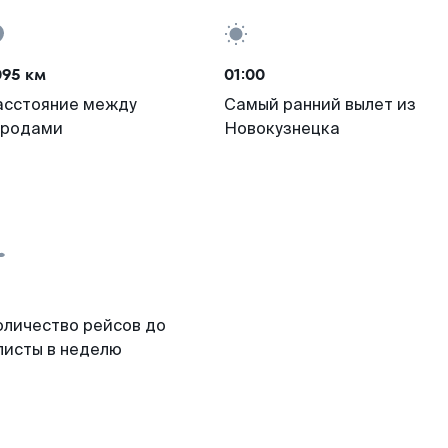
095 км
01:00
асстояние между
Самый ранний вылет из
ородами
Новокузнецка
оличество рейсов до
листы в неделю